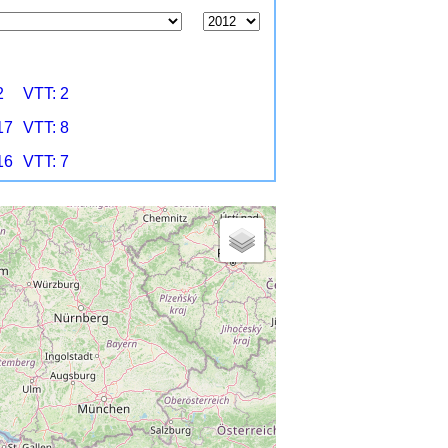
2
VTT: 2
17
VTT: 8
16
VTT: 7