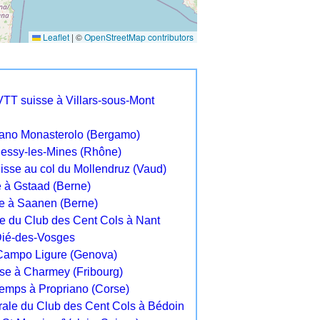
Leaflet
|
©
OpenStreetMap contributors
VTT suisse à Villars-sous-Mont
iano Monasterolo (Bergamo)
hessy-les-Mines (Rhône)
isse au col du Mollendruz (Vaud)
e à Gstaad (Berne)
e à Saanen (Berne)
 du Club des Cent Cols à Nant
-Dié-des-Vosges
Campo Ligure (Genova)
se à Charmey (Fribourg)
temps à Propriano (Corse)
ale du Club des Cent Cols à Bédoin