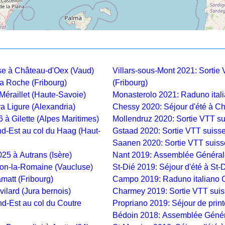
se à Château-d'Oex (Vaud)
Villars-sous-Mont 2021: Sortie 
a Roche (Fribourg)
(Fribourg)
Méraillet (Haute-Savoie)
Monasterolo 2021: Raduno ital
a Ligure (Alexandria)
Chessy 2020: Séjour d'été à C
 à Gilette (Alpes Maritimes)
Mollendruz 2020: Sortie VTT su
-Est au col du Haag (Haut-
Gstaad 2020: Sortie VTT suiss
Saanen 2020: Sortie VTT suiss
5 à Autrans (Isère)
Nant 2019: Assemblée Générale
son-la-Romaine (Vaucluse)
St-Dié 2019: Séjour d'été à St
amatt (Fribourg)
Campo 2019: Raduno italiano 
ilard (Jura bernois)
Charmey 2019: Sortie VTT suis
-Est au col du Coutre
Propriano 2019: Séjour de prin
Bédoin 2018: Assemblée Génér