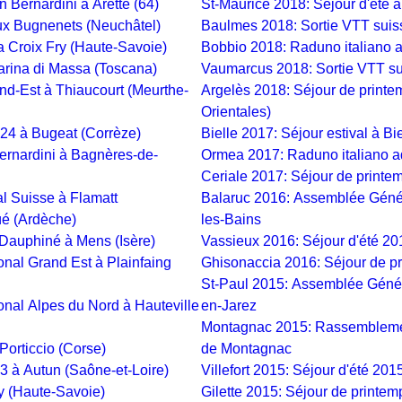
Bernardini à Arette (64)
St-Maurice 2018: Séjour d'été à
ux Bugnenets (Neuchâtel)
Baulmes 2018: Sortie VTT suis
a Croix Fry (Haute-Savoie)
Bobbio 2018: Raduno italiano 
arina di Massa (Toscana)
Vaumarcus 2018: Sortie VTT su
d-Est à Thiaucourt (Meurthe-
Argelès 2018: Séjour de printe
Orientales)
24 à Bugeat (Corrèze)
Bielle 2017: Séjour estival à Bi
ernardini à Bagnères-de-
Ormea 2017: Raduno italiano a
Ceriale 2017: Séjour de printem
l Suisse à Flamatt
Balaruc 2016: Assemblée Génér
üé (Ardèche)
les-Bains
Dauphiné à Mens (Isère)
Vassieux 2016: Séjour d'été 2
nal Grand Est à Plainfaing
Ghisonaccia 2016: Séjour de p
St-Paul 2015: Assemblée Génér
nal Alpes du Nord à Hauteville
en-Jarez
Montagnac 2015: Rassembleme
Porticcio (Corse)
de Montagnac
 à Autun (Saône-et-Loire)
Villefort 2015: Séjour d'été 2015
ly (Haute-Savoie)
Gilette 2015: Séjour de printem