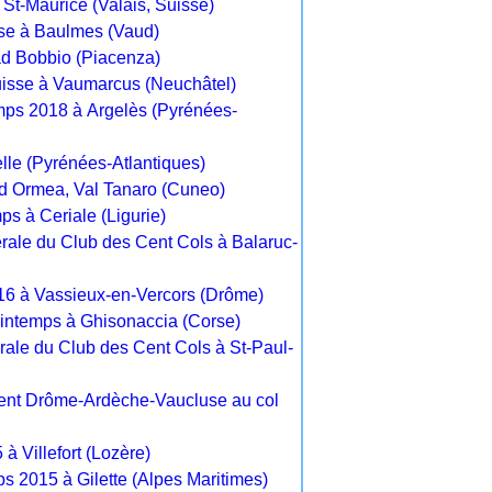
 St-Maurice (Valais, Suisse)
se à Baulmes (Vaud)
ad Bobbio (Piacenza)
isse à Vaumarcus (Neuchâtel)
mps 2018 à Argelès (Pyrénées-
elle (Pyrénées-Atlantiques)
d Ormea, Val Tanaro (Cuneo)
ps à Ceriale (Ligurie)
ale du Club des Cent Cols à Balaruc-
016 à Vassieux-en-Vercors (Drôme)
rintemps à Ghisonaccia (Corse)
ale du Club des Cent Cols à St-Paul-
nt Drôme-Ardèche-Vaucluse au col
 à Villefort (Lozère)
ps 2015 à Gilette (Alpes Maritimes)