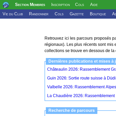
Section Membres
Inscription
Cols
Aide
Vie du Club
Randonner
Cols
Gazette
Boutique
Ad
Retrouvez ici les parcours proposés p
régionaux). Les plus récents sont mis 
collections se trouve en dessous de la 
Dernières publications et mises à 
Châteaulin 2026: Rassemblement Gra
Guin 2026: Sortie route suisse à Düdi
Valbelle 2026: Rassemblement Alpes 
La Chaudière 2026: Rassemblement 
Recherche de parcours