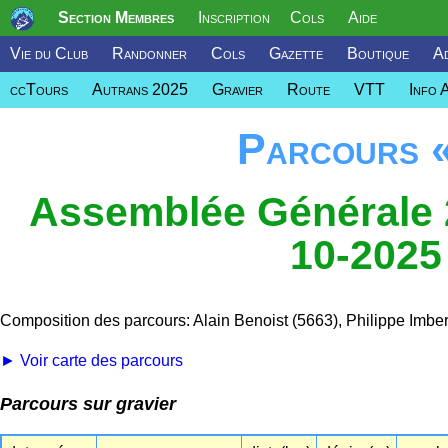
Section Membres
Inscription
Cols
Aide
Vie du Club
Randonner
Cols
Gazette
Boutique
Ad
ccTours
Autrans 2025
Gravier
Route
VTT
Info 
Parcours 
Assemblée Générale 2
10-2025
Composition des parcours: Alain Benoist (5663), Philippe Imber
► Voir carte des parcours
Parcours sur gravier