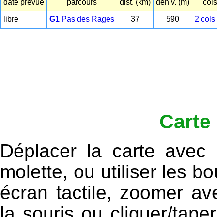
date prévue
parcours
dist. (km)
déniv. (m)
cols
libre
G1
Pas des Rages
37
590
2 col
Carte 
Déplacer la carte avec
molette, ou utiliser les bo
écran tactile, zoomer av
la souris ou cliquer/tape